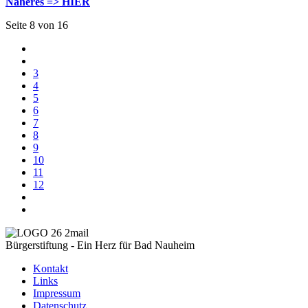
Näheres => HIER
Seite 8 von 16
3
4
5
6
7
8
9
10
11
12
Bürgerstiftung - Ein Herz für Bad Nauheim
Kontakt
Links
Impressum
Datenschutz