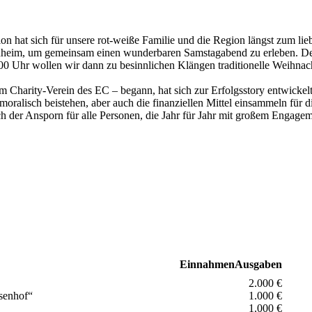
on hat sich für unsere rot-weiße Familie und die Region längst zum li
eim, um gemeinsam einen wunderbaren Samstagabend zu erleben. Der Ei
00 Uhr wollen wir dann zu besinnlichen Klängen traditionelle Weihnac
dem Charity-Verein des EC – begann, hat sich zur Erfolgsstory entwick
ralisch beistehen, aber auch die finanziellen Mittel einsammeln für d
auch der Ansporn für alle Personen, die Jahr für Jahr mit großem Engag
Einnahmen
Ausgaben
2.000 €
usenhof“
1.000 €
1.000 €